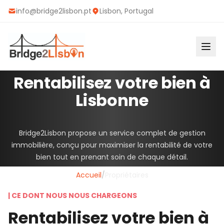
info@bridge2lisbon.pt
Lisbon, Portugal
|
POUR LES PROPRIÉTAIRES
Rentabilisez votre bien à
Lisbonne
Bridge2Lisbon propose un service complet de gestion
immobilière, conçu pour maximiser la rentabilité de votre
bien tout en prenant soin de chaque détail.
Accueil
/
Propriétaires
|
CE DONT NOUS NOUS CHARGEONS
Rentabilisez votre bien à